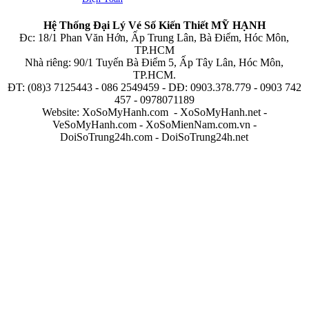
Hệ Thống Đại Lý Vé Số Kiến Thiết MỸ HẠNH
Đc: 18/1 Phan Văn Hớn, Ấp Trung Lân, Bà Điểm, Hóc Môn,
TP.HCM
Nhà riêng: 90/1 Tuyến Bà Điểm 5, Ấp Tây Lân, Hóc Môn,
TP.HCM.
ĐT: (08)3 7125443 - 086 2549459 - DĐ: 0903.378.779 - 0903 742
457 - 0978071189
Website: XoSoMyHanh.com - XoSoMyHanh.net -
VeSoMyHanh.com - XoSoMienNam.com.vn -
DoiSoTrung24h.com - DoiSoTrung24h.net