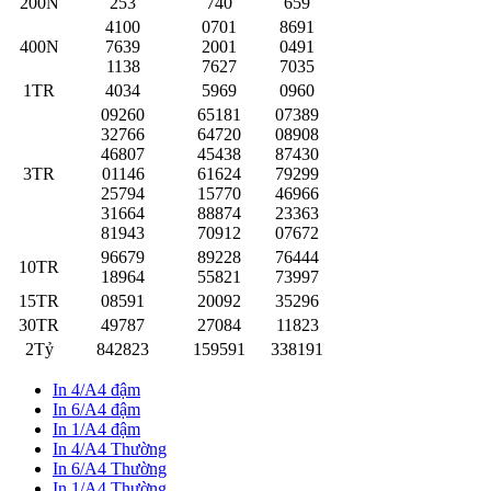
200N
253
740
659
4100
0701
8691
400N
7639
2001
0491
1138
7627
7035
1TR
4034
5969
0960
09260
65181
07389
32766
64720
08908
46807
45438
87430
3TR
01146
61624
79299
25794
15770
46966
31664
88874
23363
81943
70912
07672
96679
89228
76444
10TR
18964
55821
73997
15TR
08591
20092
35296
30TR
49787
27084
11823
2Tỷ
842823
159591
338191
In 4/A4 đậm
In 6/A4 đậm
In 1/A4 đậm
In 4/A4 Thường
In 6/A4 Thường
In 1/A4 Thường