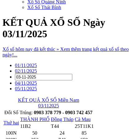
Xổ Số Quảng Ninh
Xổ Số Thái Bình
KẾT QUẢ XỔ SỐ Ngày
03/11/2025
Xổ số hôm nay đã kết thúc » Xem thêm trang kết quả xổ số theo
ngày!...
01/11
/2025
02/11
/2025
04/11
/2025
05/11
/2025
KẾT QUẢ XỔ SỐ Miền Nam
03/11
2025
Đổi Số Trúng:
0903 378 779 -
0903 742 457
THÀNH PHỐ
Đồng Tháp
Cà Mau
Thứ hai
11B2
T44
25T11K1
100N
50
24
85