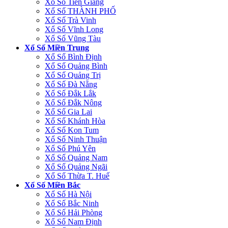
Xổ Số Tiền Giang
Xổ Số THÀNH PHỐ
Xổ Số Trà Vinh
Xổ Số Vĩnh Long
Xổ Số Vũng Tàu
Xổ Số Miền Trung
Xổ Số Bình Định
Xổ Số Quảng Bình
Xổ Số Quảng Trị
Xổ Số Đà Nẵng
Xổ Số Đắk Lắk
Xổ Số Đắk Nông
Xổ Số Gia Lai
Xổ Số Khánh Hòa
Xổ Số Kon Tum
Xổ Số Ninh Thuận
Xổ Số Phú Yên
Xổ Số Quảng Nam
Xổ Số Quảng Ngãi
Xổ Số Thừa T. Huế
Xổ Số Miền Bắc
Xổ Số Hà Nội
Xổ Số Bắc Ninh
Xổ Số Hải Phòng
Xổ Số Nam Định