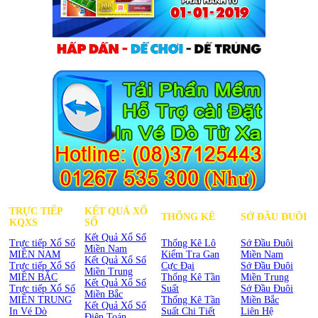
TRỰC TIẾP
KẾT QUẢ XỔ
THỐNG KÊ
SỚ ĐẦU ĐUÔI
KQXS
SỐ
Kết Quả Xổ Số
Trực tiếp Xổ Số
Thống Kê Lô
Sớ Đầu Đuôi
Miền Nam
MIỀN NAM
Kiểm Tra Gan
Miền Nam
Kết Quả Xổ Số
Trực tiếp Xổ Số
Cực Đại
Sớ Đầu Đuôi
Miền Trung
MIỀN BẮC
Thống Kê Tần
Miền Trung
Kết Quả Xổ Số
Trực tiếp Xổ Số
Suất
Sớ Đầu Đuôi
Miền Bắc
MIỀN TRUNG
Thống Kê Tần
Miền Bắc
Kết Quả Xổ Số
In Vé Dò
Suất Chi Tiết
Liên Hệ
Điện Toán