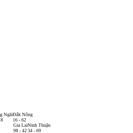
g Ngãi
Đắk Nông
18
16
-
62
Gia Lai
Ninh Thuận
98
-
42
34
-
69