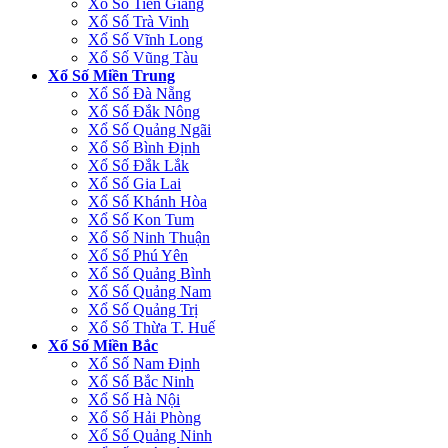
Xổ Số Tiền Giang
Xổ Số Trà Vinh
Xổ Số Vĩnh Long
Xổ Số Vũng Tàu
Xổ Số Miền Trung
Xổ Số Đà Nẵng
Xổ Số Đắk Nông
Xổ Số Quảng Ngãi
Xổ Số Bình Định
Xổ Số Đắk Lắk
Xổ Số Gia Lai
Xổ Số Khánh Hòa
Xổ Số Kon Tum
Xổ Số Ninh Thuận
Xổ Số Phú Yên
Xổ Số Quảng Bình
Xổ Số Quảng Nam
Xổ Số Quảng Trị
Xổ Số Thừa T. Huế
Xổ Số Miền Bắc
Xổ Số Nam Định
Xổ Số Bắc Ninh
Xổ Số Hà Nội
Xổ Số Hải Phòng
Xổ Số Quảng Ninh