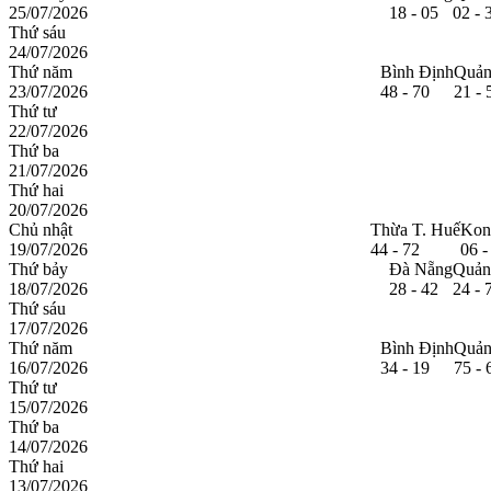
25/07/2026
18
-
05
02
-
Thứ sáu
24/07/2026
Thứ năm
Bình Định
Quản
23/07/2026
48
-
70
21
-
Thứ tư
22/07/2026
Thứ ba
21/07/2026
Thứ hai
20/07/2026
Chủ nhật
Thừa T. Huế
Kon
19/07/2026
44
-
72
06
Thứ bảy
Đà Nẵng
Quản
18/07/2026
28
-
42
24
-
Thứ sáu
17/07/2026
Thứ năm
Bình Định
Quản
16/07/2026
34
-
19
75
-
Thứ tư
15/07/2026
Thứ ba
14/07/2026
Thứ hai
13/07/2026