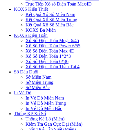
Trực Tiếp Xổ số Điện Toán Max4D
KQXS Kiến Thiết
Kết Quả Xổ Số Miền Nam
Kết Quả Xổ Số Miền Trung
Kết Quả Xổ Số Miền Bắc
KQXS Ba Miền
KQXS Điện Toán
Xổ Số Điện Toán Mega 6/45
Xổ Số Điện Toán Power 6/55
Xổ Số Điện Toán Max 4D
Xổ Số Điện Toán 1*2*3
Xổ Số Điện Toán 6*36
Xổ Số Điện Toán Thần Tài 4
Sớ Đầu Đuôi
Sớ Miền Nam
Sớ Miền Trung
Sớ Miền Bắc
In Vé Dò
In Vé Dò Miền Nam
In Vé Dò Miền Trung
In Vé Dò Miền Bắc
Thống Kê Xổ Số
Thống Kê Lô (Miền)
Kiểm Tra Gan Cực Đại (Miền)
Thống Kê Tần Suất (Miền)