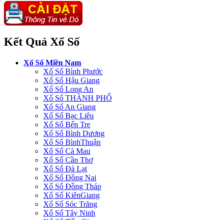
Kết Quả Xổ Số
Xổ Số Miền Nam
Xổ Số Bình Phước
Xổ Số Hậu Giang
Xổ Số Long An
Xổ Số THÀNH PHỐ
Xổ Số An Giang
Xổ Số Bạc Liêu
Xổ Số Bến Tre
Xổ Số Bình Dương
Xổ Số BìnhThuận
Xổ Số Cà Mau
Xổ Số Cần Thơ
Xổ Số Đà Lạt
Xổ Số Đồng Nai
Xổ Số Đồng Tháp
Xổ Số KiênGiang
Xổ Số Sóc Trăng
Xổ Số Tây Ninh