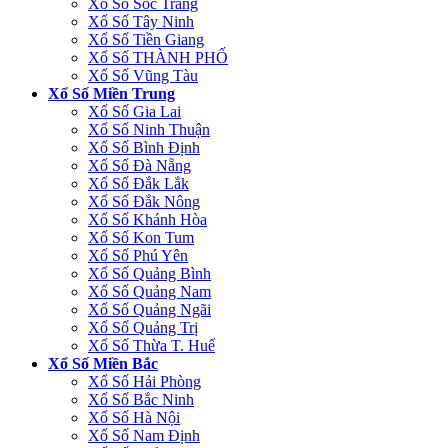
Xổ Số Sóc Trăng
Xổ Số Tây Ninh
Xổ Số Tiền Giang
Xổ Số THÀNH PHỐ
Xổ Số Vũng Tàu
Xổ Số Miền Trung
Xổ Số Gia Lai
Xổ Số Ninh Thuận
Xổ Số Bình Định
Xổ Số Đà Nẵng
Xổ Số Đắk Lắk
Xổ Số Đắk Nông
Xổ Số Khánh Hòa
Xổ Số Kon Tum
Xổ Số Phú Yên
Xổ Số Quảng Bình
Xổ Số Quảng Nam
Xổ Số Quảng Ngãi
Xổ Số Quảng Trị
Xổ Số Thừa T. Huế
Xổ Số Miền Bắc
Xổ Số Hải Phòng
Xổ Số Bắc Ninh
Xổ Số Hà Nội
Xổ Số Nam Định