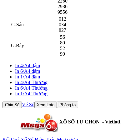
2260
2936
9556
012
G.Sáu
034
827
56
80
G.Bảy
52
90
In 4/A4 đậm
In 6/A4 đậm
In 1/A4 đậm
In 4/A4 Thường
In 6/A4 Thường
In 1/A4 Thường
Vé Số
XỔ SỐ TỰ CHỌN - Vietlott
Kết Quả Xổ Số Điện Toán Mega 6/45