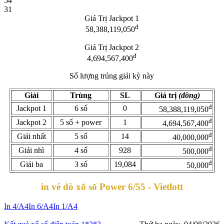
54
31
Giá Trị Jackpot 1
đ
58,388,119,050
Giá Trị Jackpot 2
đ
4,694,567,400
Số lượng trúng giải kỳ này
Giải
Trùng
SL
Giá trị
(đồng)
đ
Jackpot 1
6 số
0
58,388,119,050
đ
Jackpot 2
5 số + power
1
4,694,567,400
đ
Giải nhất
5 số
14
40,000,000
đ
Giải nhì
4 số
928
500,000
đ
Giải ba
3 số
19,084
50,000
in vé dò xổ số Power 6/55 - Vietlott
In 4/A4
In 6/A4
In 1/A4