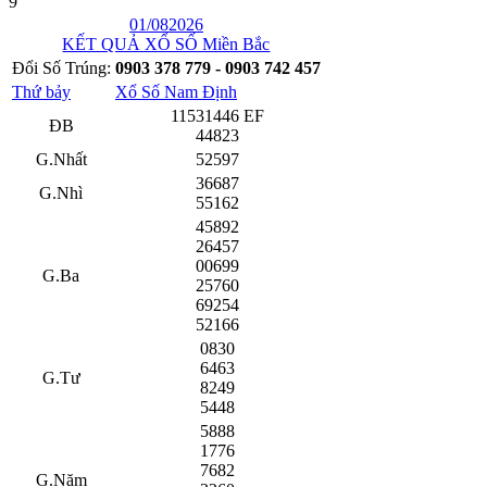
9
01/08
2026
KẾT QUẢ XỔ SỐ Miền Bắc
Đổi Số Trúng:
0903 378 779 -
0903 742 457
Thứ bảy
Xổ Số Nam Định
1
15
3
14
4
6 EF
ĐB
44823
G.Nhất
52597
36687
G.Nhì
55162
45892
26457
00699
G.Ba
25760
69254
52166
0830
6463
G.Tư
8249
5448
5888
1776
7682
G.Năm