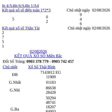
In 4/A4
In 6/A4
In 1/A4
Kết quả xổ số điện toán 1*2*3
Chủ nhật ngày 02/08/2026
9
0
5
4
2
6
Kết quả xổ số Thần Tài
Chủ nhật ngày 02/08/2026
2
7
5
1
02/08
2026
KẾT QUẢ XỔ SỐ Miền Bắc
Đổi Số Trúng:
0903 378 779 -
0903 742 457
Chủ nhật
Xổ Số Thái Bình
7
14
3
8
1
2 EG
ĐB
11909
G.Nhất
01183
86638
G.Nhì
28428
50294
48741
18207
G.Ba
84003