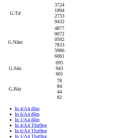
3724
1894
G.Tư
2733
9432
4877
0072
0502
G.Năm
7833
5986
6061
095
G.Sáu
943
601
78
84
G.Bảy
44
82
In 4/A4 đậm
In 6/A4 đậm
In 1/A4 đậm
In 4/A4 Thường
In 6/A4 Thường
In 1/A4 Thường