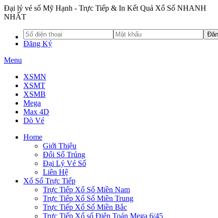
Đại lý vé số Mỹ Hạnh - Trực Tiếp & In Kết Quả Xổ Số NHANH
NHẤT
Đăng Ký
Menu
XSMN
XSMT
XSMB
Mega
Max 4D
Dò Vé
Home
Giới Thiệu
Đổi Số Trúng
Đại Lý Vé Số
Liên Hệ
Xổ Số Trực Tiếp
Trực Tiếp Xổ Số Miền Nam
Trực Tiếp Xổ Số Miền Trung
Trực Tiếp Xổ Số Miền Bắc
Trực Tiếp Xổ số Điện Toán Mega 6/45