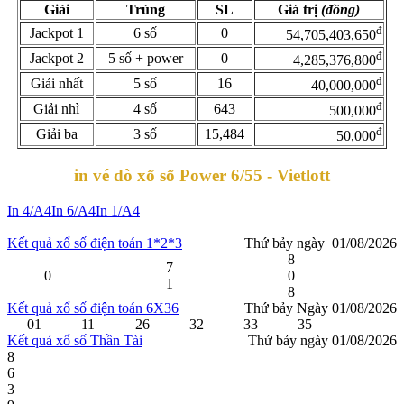
Giải
Trùng
SL
Giá trị
(đồng)
đ
Jackpot 1
6 số
0
54,705,403,650
đ
Jackpot 2
5 số + power
0
4,285,376,800
đ
Giải nhất
5 số
16
40,000,000
đ
Giải nhì
4 số
643
500,000
đ
Giải ba
3 số
15,484
50,000
in vé dò xổ số Power 6/55 - Vietlott
In 4/A4
In 6/A4
In 1/A4
Kết quả xổ số điện toán 1*2*3
Thứ bảy ngày 01/08/2026
8
7
0
0
1
8
Kết quả xổ số điện toán 6X36
Thứ bảy Ngày 01/08/2026
01
11
26
32
33
35
Kết quả xổ số Thần Tài
Thứ bảy ngày 01/08/2026
8
6
3