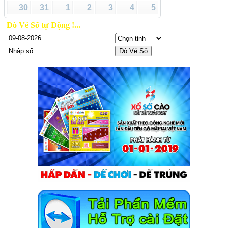
30
31
1
2
3
4
5
Dò Vé Số tự Động !...