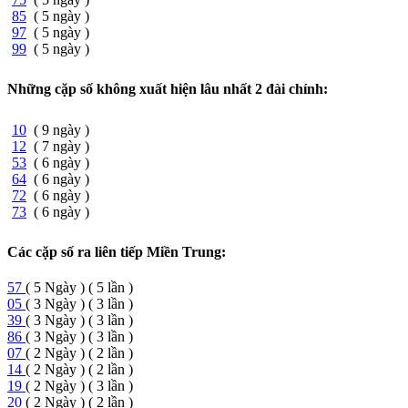
85
( 5 ngày )
97
( 5 ngày )
99
( 5 ngày )
Những cặp số không xuất hiện lâu nhất 2 đài chính:
10
( 9 ngày )
12
( 7 ngày )
53
( 6 ngày )
64
( 6 ngày )
72
( 6 ngày )
73
( 6 ngày )
Các cặp số ra liên tiếp Miền Trung:
57
( 5 Ngày ) ( 5 lần )
05
( 3 Ngày ) ( 3 lần )
39
( 3 Ngày ) ( 3 lần )
86
( 3 Ngày ) ( 3 lần )
07
( 2 Ngày ) ( 2 lần )
14
( 2 Ngày ) ( 2 lần )
19
( 2 Ngày ) ( 3 lần )
20
( 2 Ngày ) ( 2 lần )