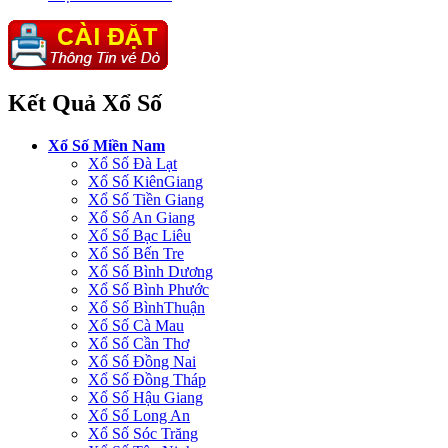
Kết Quả Xổ Số
Xổ Số Miền Nam
Xổ Số Đà Lạt
Xổ Số KiênGiang
Xổ Số Tiền Giang
Xổ Số An Giang
Xổ Số Bạc Liêu
Xổ Số Bến Tre
Xổ Số Bình Dương
Xổ Số Bình Phước
Xổ Số BìnhThuận
Xổ Số Cà Mau
Xổ Số Cần Thơ
Xổ Số Đồng Nai
Xổ Số Đồng Tháp
Xổ Số Hậu Giang
Xổ Số Long An
Xổ Số Sóc Trăng