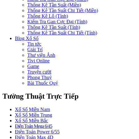
Thống Kê Tần Suất (Miền)
Thống Kê Tần Suất Chi Tiết (Miền)
Thống Kê Lô (Tỉnh)
Kiểm Tra Gan Cực Đại (Tỉnh)
Thống Kê Tần Suất (Tỉnh)
Thống Kê Tần Suất Chi Tiết (Tỉnh)
Blog Xổ Số
Tin tức
Giải Trí
Thư viện Ảnh
Tivi Online
Game
Truyện cười
Phong Thuỷ
Bài Thuốc Quý
Tường Thuật Trực Tiếp
Xổ Số Miền Nam
Xổ Số Miền Trung
Xổ Số Miền Bắc
Điện Toán Mega 6/45
Điện Toán Power 6/55
Điện Toán Max 4D