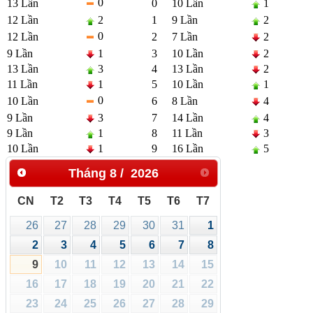
0
13 Lần
0
10 Lần
1
12 Lần
2
1
9 Lần
2
0
12 Lần
2
7 Lần
2
9 Lần
1
3
10 Lần
2
13 Lần
3
4
13 Lần
2
11 Lần
1
5
10 Lần
1
0
10 Lần
6
8 Lần
4
9 Lần
3
7
14 Lần
4
9 Lần
1
8
11 Lần
3
10 Lần
1
9
16 Lần
5
Tháng 8
/
2026
CN
T2
T3
T4
T5
T6
T7
26
27
28
29
30
31
1
2
3
4
5
6
7
8
9
10
11
12
13
14
15
16
17
18
19
20
21
22
23
24
25
26
27
28
29