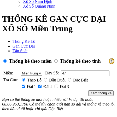
Xổ Số Nam Định
Xổ Số Quảng Ninh
THỐNG KÊ GAN CỰC ĐẠI
XỔ SỐ Miền Trung
Thống Kê Lô
Gan Cực Đại
Tần Suất
Thống kê theo miền
Thống kê theo tỉnh
Miền:
Dãy Số:
Tra Cứu:
Theo Lô
Đầu Đuôi
Đặc Biệt
Đài 1
Đài 2
Đài 3
Bạn có thể thống kê một hoặc nhiều số! Ví dụ: 36 hoặc
68,86,963,1798 Có thể tùy chọn giới hạn số đài và thống kê theo lô,
theo đầu đuôi hoặc chỉ giải Đặc Biệt.