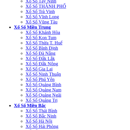
Xổ Số Tây Ninh
Xổ Số THÀNH PHỐ
Xổ Số Trà Vinh
Xổ Số Vĩnh Long
Xổ Số Vũng Tàu
Xổ Số Miền Trung
Xổ Số Khánh Hòa
Xổ Số Kon Tum
Xổ Số Thừa T. Huế
Xổ Số Bình Định
Xổ Số Đà Nẵng
Xổ Số Đắk Lắk
Xổ Số Đắk Nông
Xổ Số Gia Lai
Xổ Số Ninh Thuận
Xổ Số Phú Yên
Xổ Số Quảng Bình
Xổ Số Quảng Nam
Xổ Số Quảng Ngãi
Xổ Số Quảng Trị
Xổ Số Miền Bắc
Xổ Số Thái Bình
Xổ Số Bắc Ninh
Xổ Số Hà Nội
Xổ Số Hải Phòng