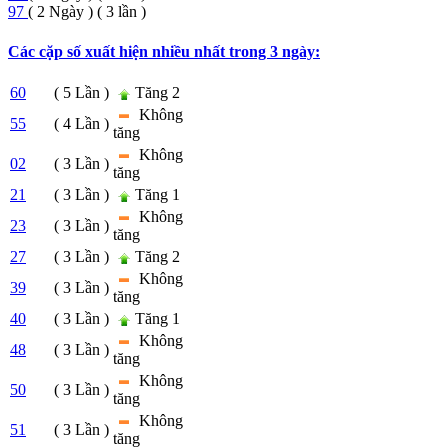
97
( 2 Ngày ) ( 3 lần )
Các cặp số xuất hiện nhiều nhất trong 3 ngày:
60
( 5 Lần )
Tăng 2
Không
55
( 4 Lần )
tăng
Không
02
( 3 Lần )
tăng
21
( 3 Lần )
Tăng 1
Không
23
( 3 Lần )
tăng
27
( 3 Lần )
Tăng 2
Không
39
( 3 Lần )
tăng
40
( 3 Lần )
Tăng 1
Không
48
( 3 Lần )
tăng
Không
50
( 3 Lần )
tăng
Không
51
( 3 Lần )
tăng