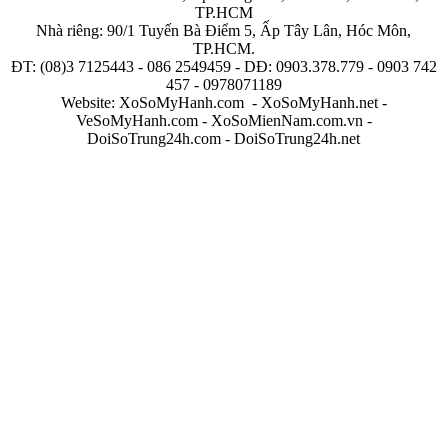
TP.HCM
Nhà riêng: 90/1 Tuyến Bà Điểm 5, Ấp Tây Lân, Hóc Môn,
TP.HCM.
ĐT: (08)3 7125443 - 086 2549459 - DĐ: 0903.378.779 - 0903 742
457 - 0978071189
Website: XoSoMyHanh.com - XoSoMyHanh.net -
VeSoMyHanh.com - XoSoMienNam.com.vn -
DoiSoTrung24h.com - DoiSoTrung24h.net