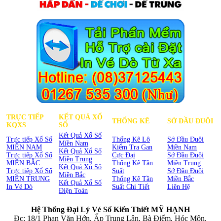
TRỰC TIẾP
KẾT QUẢ XỔ
THỐNG KÊ
SỚ ĐẦU ĐUÔI
KQXS
SỐ
Kết Quả Xổ Số
Trực tiếp Xổ Số
Thống Kê Lô
Sớ Đầu Đuôi
Miền Nam
MIỀN NAM
Kiểm Tra Gan
Miền Nam
Kết Quả Xổ Số
Trực tiếp Xổ Số
Cực Đại
Sớ Đầu Đuôi
Miền Trung
MIỀN BẮC
Thống Kê Tần
Miền Trung
Kết Quả Xổ Số
Trực tiếp Xổ Số
Suất
Sớ Đầu Đuôi
Miền Bắc
MIỀN TRUNG
Thống Kê Tần
Miền Bắc
Kết Quả Xổ Số
In Vé Dò
Suất Chi Tiết
Liên Hệ
Điện Toán
Hệ Thống Đại Lý Vé Số Kiến Thiết MỸ HẠNH
Đc: 18/1 Phan Văn Hớn, Ấp Trung Lân, Bà Điểm, Hóc Môn,