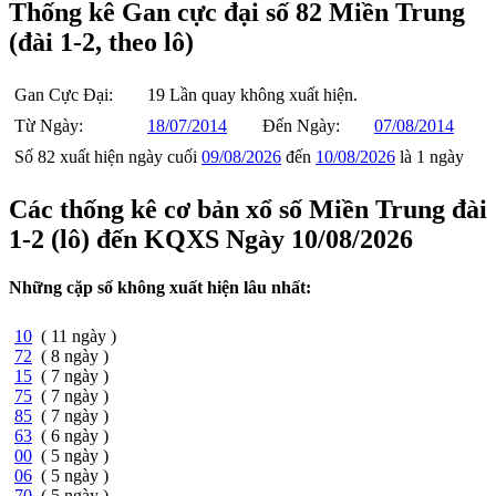
Thống kê Gan cực đại số 82 Miền Trung
(đài 1-2, theo lô)
Gan Cực Đại:
19 Lần quay không xuất hiện.
Từ Ngày:
18/07/2014
Đến Ngày:
07/08/2014
Số 82 xuất hiện ngày cuối
09/08/2026
đến
10/08/2026
là 1 ngày
Các thống kê cơ bản xổ số Miền Trung đài
1-2 (lô) đến KQXS Ngày 10/08/2026
Những cặp số không xuất hiện lâu nhất:
10
( 11 ngày )
72
( 8 ngày )
15
( 7 ngày )
75
( 7 ngày )
85
( 7 ngày )
63
( 6 ngày )
00
( 5 ngày )
06
( 5 ngày )
70
( 5 ngày )