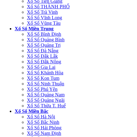
Xổ Số Tiền Giang
Xổ Số THÀNH PHỐ
Xổ Số Trà Vinh
Xổ Số Vĩnh Long
Xổ Số Vũng Tàu
Xổ Số Miền Trung
Xổ Số Bình Định
Xổ Số Quảng Bình
Xổ Số Quảng Trị
Xổ Số Đà Nẵng
Xổ Số Đắk Lắk
Xổ Số Đắk Nông
Xổ Số Gia Lai
Xổ Số Khánh Hòa
Xổ Số Kon Tum
Xổ Số Ninh Thuận
Xổ Số Phú Yên
Xổ Số Quảng Nam
Xổ Số Quảng Ngãi
Xổ Số Thừa T. Huế
Xổ Số Miền Bắc
Xổ Số Hà Nội
Xổ Số Bắc Ninh
Xổ Số Hải Phòng
Xổ Số Nam Định