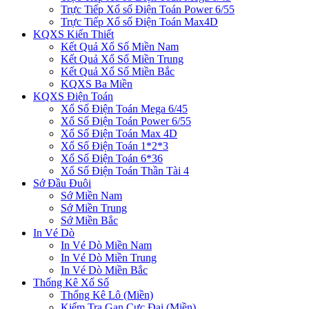
Trực Tiếp Xổ số Điện Toán Power 6/55
Trực Tiếp Xổ số Điện Toán Max4D
KQXS Kiến Thiết
Kết Quả Xổ Số Miền Nam
Kết Quả Xổ Số Miền Trung
Kết Quả Xổ Số Miền Bắc
KQXS Ba Miền
KQXS Điện Toán
Xổ Số Điện Toán Mega 6/45
Xổ Số Điện Toán Power 6/55
Xổ Số Điện Toán Max 4D
Xổ Số Điện Toán 1*2*3
Xổ Số Điện Toán 6*36
Xổ Số Điện Toán Thần Tài 4
Sớ Đầu Đuôi
Sớ Miền Nam
Sớ Miền Trung
Sớ Miền Bắc
In Vé Dò
In Vé Dò Miền Nam
In Vé Dò Miền Trung
In Vé Dò Miền Bắc
Thống Kê Xổ Số
Thống Kê Lô (Miền)
Kiểm Tra Gan Cực Đại (Miền)