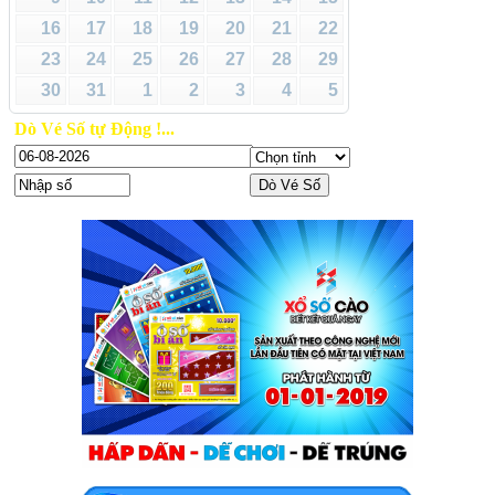
16
17
18
19
20
21
22
23
24
25
26
27
28
29
30
31
1
2
3
4
5
Dò Vé Số tự Động !...