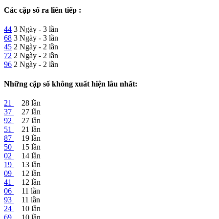
Các cặp số ra liên tiếp :
44
3 Ngày - 3 lần
68
3 Ngày - 3 lần
45
2 Ngày - 2 lần
72
2 Ngày - 2 lần
96
2 Ngày - 2 lần
Những cặp số không xuất hiện lâu nhất:
21
28 lần
37
27 lần
92
27 lần
51
21 lần
87
19 lần
50
15 lần
02
14 lần
19
13 lần
09
12 lần
41
12 lần
06
11 lần
93
11 lần
24
10 lần
69
10 lần