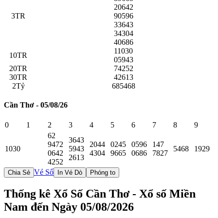
20642
3TR
90596
33643
34304
40686
11030
10TR
05943
20TR
74252
30TR
42613
2Tỷ
685468
Cần Thơ - 05/08/26
0
1
2
3
4
5
6
7
8
9
62
3643
9472
2044
0245
0596
147
1030
5943
5468
1929
0642
4304
9665
0686
7827
2613
4252
Vé Số
Thống kê Xổ Số Cần Thơ - Xổ số Miền
Nam đến Ngày 05/08/2026