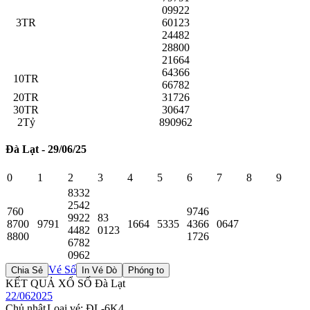
09922
3TR
60123
24482
28800
21664
64366
10TR
66782
20TR
31726
30TR
30647
2Tỷ
890962
Đà Lạt - 29/06/25
0
1
2
3
4
5
6
7
8
9
8332
2542
760
9746
9922
83
8700
9791
1664
5335
4366
0647
4482
0123
8800
1726
6782
0962
Vé Số
KẾT QUẢ XỔ SỐ Đà Lạt
22/06
2025
Chủ nhật
Loại vé: ĐL-6K4