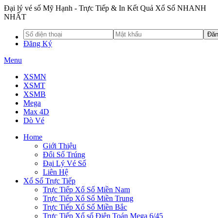
Đại lý vé số Mỹ Hạnh - Trực Tiếp & In Kết Quả Xổ Số NHANH
NHẤT
Đăng Ký
Menu
XSMN
XSMT
XSMB
Mega
Max 4D
Dò Vé
Home
Giới Thiệu
Đổi Số Trúng
Đại Lý Vé Số
Liên Hệ
Xổ Số Trực Tiếp
Trực Tiếp Xổ Số Miền Nam
Trực Tiếp Xổ Số Miền Trung
Trực Tiếp Xổ Số Miền Bắc
Trực Tiếp Xổ số Điện Toán Mega 6/45