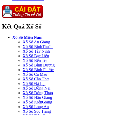
Kết Quả Xổ Số
Xổ Số Miền Nam
Xổ Số An Giang
Xổ Số BìnhThuận
Xổ Số Tây Ninh
Xổ Số Bạc Liêu
Xổ Số Bến Tre
Xổ Số Bình Dương
Xổ Số Bình Phước
Xổ Số Cà Mau
Xổ Số Cần Thơ
Xổ Số Đà Lạt
Xổ Số Đồng Nai
Xổ Số Đồng Tháp
Xổ Số Hậu Giang
Xổ Số KiênGiang
Xổ Số Long An
Xổ Số Sóc Trăng