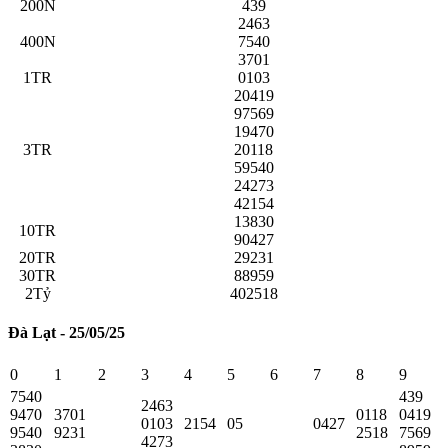
200N
439
2463
400N
7540
3701
1TR
0103
20419
97569
19470
3TR
20118
59540
24273
42154
13830
10TR
90427
20TR
29231
30TR
88959
2Tỷ
402518
Đà Lạt - 25/05/25
0
1
2
3
4
5
6
7
8
9
7540
439
2463
9470
3701
0118
0419
0103
2154
05
0427
9540
9231
2518
7569
4273