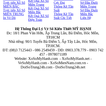
Kết Quả Xổ Số
Trực tiếp Xổ Số
Cực Đại
Sớ Đầu Đuôi
Miền Trung
MIỀN BẮC
Thống Kê Tần
Miền Trung
Kết Quả Xổ Số
Trực tiếp Xổ Số
Suất
Sớ Đầu Đuôi
Miền Bắc
MIỀN TRUNG
Thống Kê Tần
Miền Bắc
Kết Quả Xổ Số
In Vé Dò
Suất Chi Tiết
Liên Hệ
Điện Toán
Hệ Thống Đại Lý Vé Số Kiến Thiết MỸ HẠNH
Đc: 18/1 Phan Văn Hớn, Ấp Trung Lân, Bà Điểm, Hóc Môn,
TP.HCM
Nhà riêng: 90/1 Tuyến Bà Điểm 5, Ấp Tây Lân, Hóc Môn,
TP.HCM.
ĐT: (08)3 7125443 - 086 2549459 - DĐ: 0903.378.779 - 0903 742
457 - 0978071189
Website: XoSoMyHanh.com - XoSoMyHanh.net -
VeSoMyHanh.com - XoSoMienNam.com.vn -
DoiSoTrung24h.com - DoiSoTrung24h.net