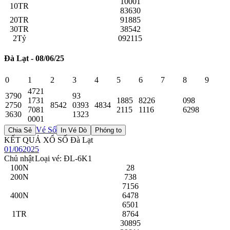
10001
10TR
83630
20TR
91885
30TR
38542
2Tỷ
092115
Đà Lạt - 08/06/25
0
1
2
3
4
5
6
7
8
9
4721
3790
93
1731
1885
8226
098
2750
8542
0393
4834
7081
2115
1116
6298
3630
1323
0001
Vé Số
KẾT QUẢ XỔ SỐ Đà Lạt
01/06
2025
Chủ nhật
Loại vé: ĐL-6K1
100N
28
200N
738
7156
400N
6478
6501
1TR
8764
30895