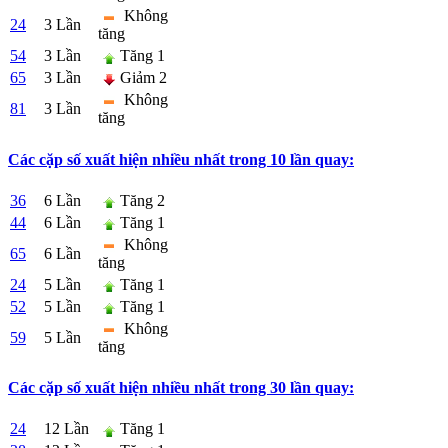
Không
24
3 Lần
tăng
54
3 Lần
Tăng 1
65
3 Lần
Giảm 2
Không
81
3 Lần
tăng
Các cặp số xuất hiện nhiều nhất trong 10 lần quay:
36
6 Lần
Tăng 2
44
6 Lần
Tăng 1
Không
65
6 Lần
tăng
24
5 Lần
Tăng 1
52
5 Lần
Tăng 1
Không
59
5 Lần
tăng
Các cặp số xuất hiện nhiều nhất trong 30 lần quay:
24
12 Lần
Tăng 1