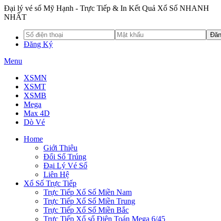
Đại lý vé số Mỹ Hạnh - Trực Tiếp & In Kết Quả Xổ Số NHANH
NHẤT
Đăng Ký
Menu
XSMN
XSMT
XSMB
Mega
Max 4D
Dò Vé
Home
Giới Thiệu
Đổi Số Trúng
Đại Lý Vé Số
Liên Hệ
Xổ Số Trực Tiếp
Trực Tiếp Xổ Số Miền Nam
Trực Tiếp Xổ Số Miền Trung
Trực Tiếp Xổ Số Miền Bắc
Trực Tiếp Xổ số Điện Toán Mega 6/45