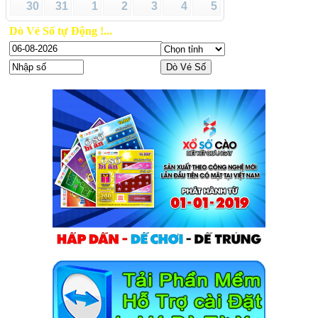
30
31
1
2
3
4
5
Dò Vé Số tự Động !...