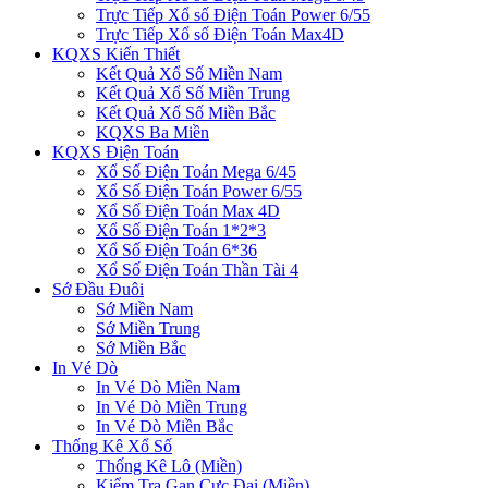
Trực Tiếp Xổ số Điện Toán Power 6/55
Trực Tiếp Xổ số Điện Toán Max4D
KQXS Kiến Thiết
Kết Quả Xổ Số Miền Nam
Kết Quả Xổ Số Miền Trung
Kết Quả Xổ Số Miền Bắc
KQXS Ba Miền
KQXS Điện Toán
Xổ Số Điện Toán Mega 6/45
Xổ Số Điện Toán Power 6/55
Xổ Số Điện Toán Max 4D
Xổ Số Điện Toán 1*2*3
Xổ Số Điện Toán 6*36
Xổ Số Điện Toán Thần Tài 4
Sớ Đầu Đuôi
Sớ Miền Nam
Sớ Miền Trung
Sớ Miền Bắc
In Vé Dò
In Vé Dò Miền Nam
In Vé Dò Miền Trung
In Vé Dò Miền Bắc
Thống Kê Xổ Số
Thống Kê Lô (Miền)
Kiểm Tra Gan Cực Đại (Miền)