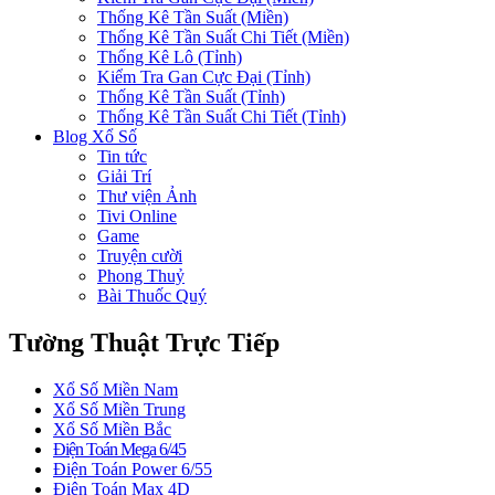
Thống Kê Tần Suất (Miền)
Thống Kê Tần Suất Chi Tiết (Miền)
Thống Kê Lô (Tỉnh)
Kiểm Tra Gan Cực Đại (Tỉnh)
Thống Kê Tần Suất (Tỉnh)
Thống Kê Tần Suất Chi Tiết (Tỉnh)
Blog Xổ Số
Tin tức
Giải Trí
Thư viện Ảnh
Tivi Online
Game
Truyện cười
Phong Thuỷ
Bài Thuốc Quý
Tường Thuật Trực Tiếp
Xổ Số Miền Nam
Xổ Số Miền Trung
Xổ Số Miền Bắc
Điện Toán Mega 6/45
Điện Toán Power 6/55
Điện Toán Max 4D