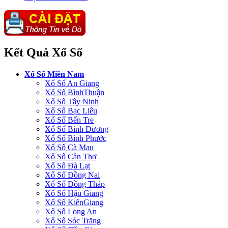
Kết Quả Xổ Số
Xổ Số Miền Nam
Xổ Số An Giang
Xổ Số BìnhThuận
Xổ Số Tây Ninh
Xổ Số Bạc Liêu
Xổ Số Bến Tre
Xổ Số Bình Dương
Xổ Số Bình Phước
Xổ Số Cà Mau
Xổ Số Cần Thơ
Xổ Số Đà Lạt
Xổ Số Đồng Nai
Xổ Số Đồng Tháp
Xổ Số Hậu Giang
Xổ Số KiênGiang
Xổ Số Long An
Xổ Số Sóc Trăng