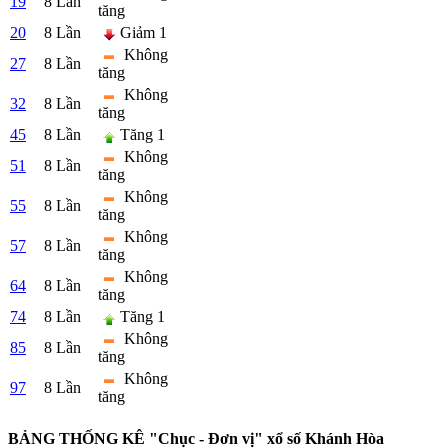
19
8 Lần
tăng
20
8 Lần
Giảm 1
Không
27
8 Lần
tăng
Không
32
8 Lần
tăng
45
8 Lần
Tăng 1
Không
51
8 Lần
tăng
Không
55
8 Lần
tăng
Không
57
8 Lần
tăng
Không
64
8 Lần
tăng
74
8 Lần
Tăng 1
Không
85
8 Lần
tăng
Không
97
8 Lần
tăng
BẢNG THỐNG KÊ "Chục - Đơn vị" xổ số Khánh Hòa