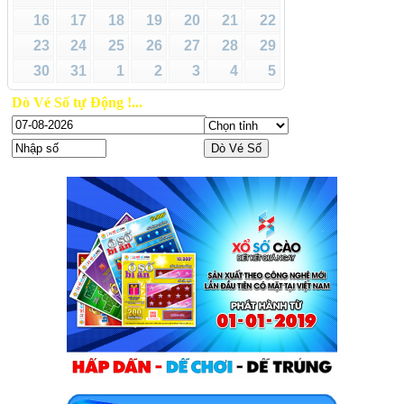
16
17
18
19
20
21
22
23
24
25
26
27
28
29
30
31
1
2
3
4
5
Dò Vé Số tự Động !...