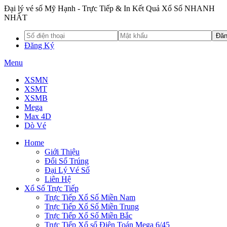
Đại lý vé số Mỹ Hạnh - Trực Tiếp & In Kết Quả Xổ Số NHANH
NHẤT
Đăng Ký
Menu
XSMN
XSMT
XSMB
Mega
Max 4D
Dò Vé
Home
Giới Thiệu
Đổi Số Trúng
Đại Lý Vé Số
Liên Hệ
Xổ Số Trực Tiếp
Trực Tiếp Xổ Số Miền Nam
Trực Tiếp Xổ Số Miền Trung
Trực Tiếp Xổ Số Miền Bắc
Trực Tiếp Xổ số Điện Toán Mega 6/45