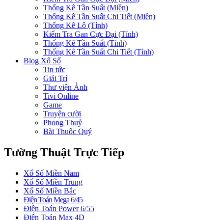
Thống Kê Tần Suất (Miền)
Thống Kê Tần Suất Chi Tiết (Miền)
Thống Kê Lô (Tỉnh)
Kiểm Tra Gan Cực Đại (Tỉnh)
Thống Kê Tần Suất (Tỉnh)
Thống Kê Tần Suất Chi Tiết (Tỉnh)
Blog Xổ Số
Tin tức
Giải Trí
Thư viện Ảnh
Tivi Online
Game
Truyện cười
Phong Thuỷ
Bài Thuốc Quý
Tường Thuật Trực Tiếp
Xổ Số Miền Nam
Xổ Số Miền Trung
Xổ Số Miền Bắc
Điện Toán Mega 6/45
Điện Toán Power 6/55
Điện Toán Max 4D