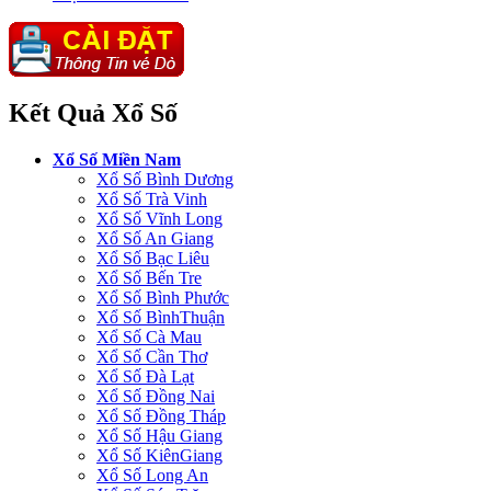
Kết Quả Xổ Số
Xổ Số Miền Nam
Xổ Số Bình Dương
Xổ Số Trà Vinh
Xổ Số Vĩnh Long
Xổ Số An Giang
Xổ Số Bạc Liêu
Xổ Số Bến Tre
Xổ Số Bình Phước
Xổ Số BìnhThuận
Xổ Số Cà Mau
Xổ Số Cần Thơ
Xổ Số Đà Lạt
Xổ Số Đồng Nai
Xổ Số Đồng Tháp
Xổ Số Hậu Giang
Xổ Số KiênGiang
Xổ Số Long An