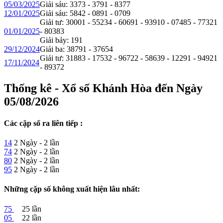
05/03/2025
Giải sáu: 3373 - 37
91
- 8377
12/01/2025
Giải sáu: 5842 - 08
91
- 0709
Giải tư: 30001 - 55234 - 606
91
- 93910 - 07485 - 77321
01/01/2025
- 80383
Giải bảy: 1
91
29/12/2024
Giải ba: 387
91
- 37654
Giải tư: 31883 - 17532 - 96722 - 58639 - 122
91
- 94921
17/11/2024
- 89372
Thống kê - Xổ số Khánh Hòa đến Ngày
05/08/2026
Các cặp số ra liên tiếp :
14
2 Ngày - 2 lần
74
2 Ngày - 2 lần
80
2 Ngày - 2 lần
95
2 Ngày - 2 lần
Những cặp số không xuất hiện lâu nhất:
75
25 lần
05
22 lần