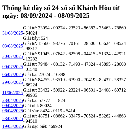
Thống kê dãy số 24 xổ số Khánh Hòa từ
ngày: 08/09/2024 - 08/09/2025
Giải tư: 23094 - 00274 - 23523 - 86382 - 75463 - 78869
31/08/2025
- 540
24
Giải bảy: 5
24
Giải tư: 15566 - 93776 - 70161 - 28506 - 656
24
- 085
24
03/08/2025
- 98317
Giải tư: 91945 - 07642 - 62508 - 04415 - 513
24
- 42921
30/07/2025
- 12282
Giải tư: 79484 - 08132 - 71493 - 473
24
- 45895 - 28608
09/07/2025
- 01540
06/07/2025
Giải ba: 276
24
- 16398
Giải tư: 84255 - 93519 - 67900 - 70419 - 82437 - 58357
29/06/2025
- 662
24
Giải tư: 33432 - 50922 - 232
24
- 06501 - 24408 - 60712
11/06/2025
- 99935
23/04/2025
Giải ba: 57777 - 118
24
09/04/2025
Giải nhì: 800
24
06/04/2025
Giải sáu: 84
24
- 0119 - 5414
Giải tư: 48751 - 08662 - 33475 - 705
24
- 53262 - 44863
23/03/2025
- 94510
19/03/2025
Giải đặc biệt: 4699
24