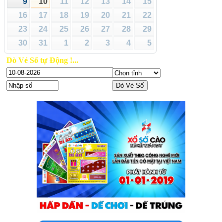
9
10
11
12
13
14
15
16
17
18
19
20
21
22
23
24
25
26
27
28
29
30
31
1
2
3
4
5
Dò Vé Số tự Động !...