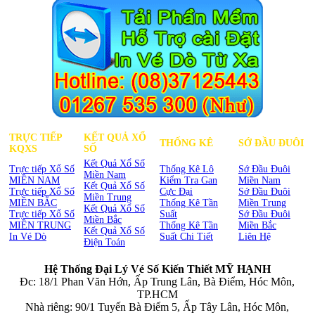
TRỰC TIẾP
KẾT QUẢ XỔ
THỐNG KÊ
SỚ ĐẦU ĐUÔI
KQXS
SỐ
Kết Quả Xổ Số
Trực tiếp Xổ Số
Thống Kê Lô
Sớ Đầu Đuôi
Miền Nam
MIỀN NAM
Kiểm Tra Gan
Miền Nam
Kết Quả Xổ Số
Trực tiếp Xổ Số
Cực Đại
Sớ Đầu Đuôi
Miền Trung
MIỀN BẮC
Thống Kê Tần
Miền Trung
Kết Quả Xổ Số
Trực tiếp Xổ Số
Suất
Sớ Đầu Đuôi
Miền Bắc
MIỀN TRUNG
Thống Kê Tần
Miền Bắc
Kết Quả Xổ Số
In Vé Dò
Suất Chi Tiết
Liên Hệ
Điện Toán
Hệ Thống Đại Lý Vé Số Kiến Thiết MỸ HẠNH
Đc: 18/1 Phan Văn Hớn, Ấp Trung Lân, Bà Điểm, Hóc Môn,
TP.HCM
Nhà riêng: 90/1 Tuyến Bà Điểm 5, Ấp Tây Lân, Hóc Môn,