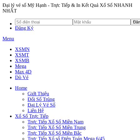
Đại lý vé số Mỹ Hạnh - Trực Tiếp & In Kết Quả Xổ Số NHANH
NHẤT
Đăng Ký
Menu
XSMN
XSMT
XSMB
Mega
Max 4D
Dò Vé
Home
Giới Thiệu
Đổi Số Trúng
Đại Lý Vé Số
Liên Hệ
Xổ Số Trực Tiếp
Trực Tiếp Xổ Số Miền Nam
Trực Tiếp Xổ Số Miền Trung
Trực Tiếp Xổ Số Miền Bắc
Trực Tiếp Xổ số Điện Toán Mega 6/45