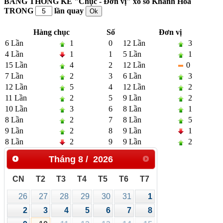
BẢNG THỐNG KÊ "Chục - Đơn vị" xổ số Khánh Hòa
TRONG
lần quay
Hàng chục
Số
Đơn vị
6 Lần
1
0
12 Lần
3
4 Lần
1
1
5 Lần
1
15 Lần
4
2
12 Lần
0
7 Lần
2
3
6 Lần
3
12 Lần
5
4
12 Lần
2
11 Lần
2
5
9 Lần
2
10 Lần
3
6
8 Lần
1
8 Lần
2
7
8 Lần
5
9 Lần
2
8
9 Lần
1
8 Lần
2
9
9 Lần
2
Tháng 8
/
2026
CN
T2
T3
T4
T5
T6
T7
26
27
28
29
30
31
1
2
3
4
5
6
7
8