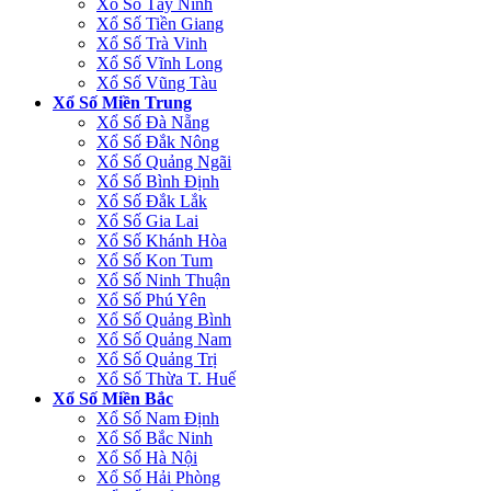
Xổ Số Tây Ninh
Xổ Số Tiền Giang
Xổ Số Trà Vinh
Xổ Số Vĩnh Long
Xổ Số Vũng Tàu
Xổ Số Miền Trung
Xổ Số Đà Nẵng
Xổ Số Đắk Nông
Xổ Số Quảng Ngãi
Xổ Số Bình Định
Xổ Số Đắk Lắk
Xổ Số Gia Lai
Xổ Số Khánh Hòa
Xổ Số Kon Tum
Xổ Số Ninh Thuận
Xổ Số Phú Yên
Xổ Số Quảng Bình
Xổ Số Quảng Nam
Xổ Số Quảng Trị
Xổ Số Thừa T. Huế
Xổ Số Miền Bắc
Xổ Số Nam Định
Xổ Số Bắc Ninh
Xổ Số Hà Nội
Xổ Số Hải Phòng