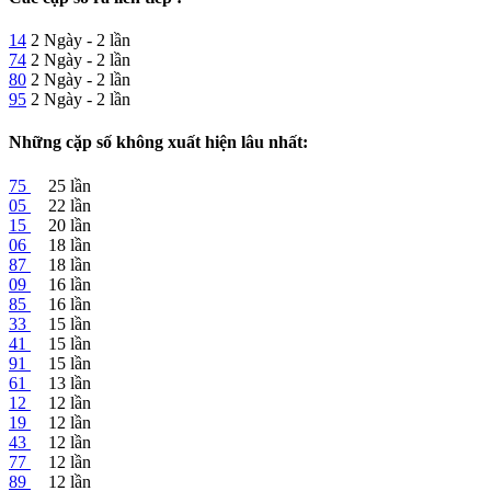
14
2 Ngày - 2 lần
74
2 Ngày - 2 lần
80
2 Ngày - 2 lần
95
2 Ngày - 2 lần
Những cặp số không xuất hiện lâu nhất:
75
25 lần
05
22 lần
15
20 lần
06
18 lần
87
18 lần
09
16 lần
85
16 lần
33
15 lần
41
15 lần
91
15 lần
61
13 lần
12
12 lần
19
12 lần
43
12 lần
77
12 lần
89
12 lần