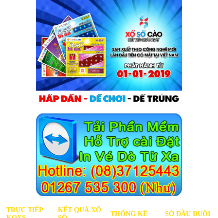
TRỰC TIẾP
KẾT QUẢ XỔ
THỐNG KÊ
SỚ ĐẦU ĐUÔI
KQXS
SỐ