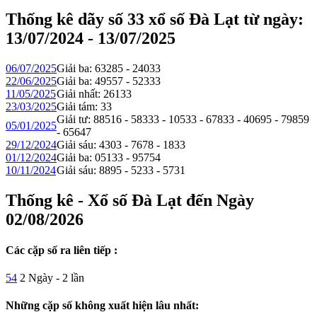
Thống kê dãy số 33 xổ số Đà Lạt từ ngày:
13/07/2024 - 13/07/2025
06/07/2025
Giải ba: 63285 - 240
33
22/06/2025
Giải ba: 49557 - 523
33
11/05/2025
Giải nhất: 261
33
23/03/2025
Giải tám:
33
Giải tư: 88516 - 583
33
- 105
33
- 678
33
- 40695 - 79859
05/01/2025
- 65647
29/12/2024
Giải sáu: 4303 - 7678 - 18
33
01/12/2024
Giải ba: 051
33
- 95754
10/11/2024
Giải sáu: 8895 - 52
33
- 5731
Thống kê - Xổ số Đà Lạt đến Ngày
02/08/2026
Các cặp số ra liên tiếp :
54
2 Ngày - 2 lần
Những cặp số không xuất hiện lâu nhất: