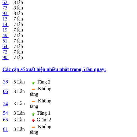
62
8 lần
73
8 lần
93
8 lần
13
7 lần
14
7 lần
19
7 lần
49
7 lần
51
7 lần
64
7 lần
72
7 lần
90
7 lần
Các cặp số xuất hiện nhiều nhất trong 5 lần quay:
36
5 Lần
Tăng 2
Không
06
3 Lần
tăng
Không
24
3 Lần
tăng
54
3 Lần
Tăng 1
65
3 Lần
Giảm 2
Không
81
3 Lần
tăng