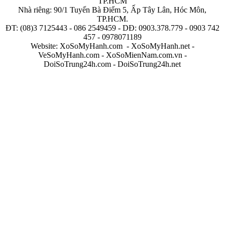
TP.HCM
Nhà riêng: 90/1 Tuyến Bà Điểm 5, Ấp Tây Lân, Hóc Môn,
TP.HCM.
ĐT: (08)3 7125443 - 086 2549459 - DĐ: 0903.378.779 - 0903 742
457 - 0978071189
Website: XoSoMyHanh.com - XoSoMyHanh.net -
VeSoMyHanh.com - XoSoMienNam.com.vn -
DoiSoTrung24h.com - DoiSoTrung24h.net