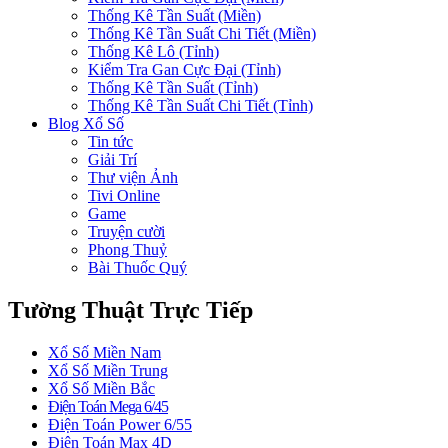
Thống Kê Tần Suất (Miền)
Thống Kê Tần Suất Chi Tiết (Miền)
Thống Kê Lô (Tỉnh)
Kiểm Tra Gan Cực Đại (Tỉnh)
Thống Kê Tần Suất (Tỉnh)
Thống Kê Tần Suất Chi Tiết (Tỉnh)
Blog Xổ Số
Tin tức
Giải Trí
Thư viện Ảnh
Tivi Online
Game
Truyện cười
Phong Thuỷ
Bài Thuốc Quý
Tường Thuật Trực Tiếp
Xổ Số Miền Nam
Xổ Số Miền Trung
Xổ Số Miền Bắc
Điện Toán Mega 6/45
Điện Toán Power 6/55
Điện Toán Max 4D