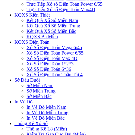
Trực Tiếp Xổ số Điện Toán Power 6/55
Trực Tiếp Xổ số Điện Toán Max4D
KQXS Kiến Thiết
Kết Quả Xổ Số Miền Nam
Kết Quả Xổ Số Miền Trung
Kết Quả Xổ Số Miền Bắc
KQXS Ba Miền
KQXS Điện Toán
Xổ Số Điện Toán Mega 6/45
Xổ Số Điện Toán Power 6/55
Xổ Số Điện Toán Max 4D
Xổ Số Điện Toán 1*2*3
Xổ Số Điện Toán 6*36
Xổ Số Điện Toán Thần Tài 4
Sớ Đầu Đuôi
Sớ Miền Nam
Sớ Miền Trung
Sớ Miền Bắc
In Vé Dò
In Vé Dò Miền Nam
In Vé Dò Miền Trung
In Vé Dò Miền Bắc
Thống Kê Xổ Số
Thống Kê Lô (Miền)
Kiểm Tra Gan Cực Đại (Miền)