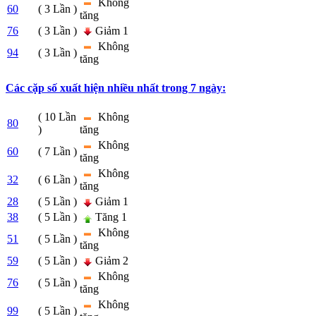
Không
60
( 3 Lần )
tăng
76
( 3 Lần )
Giảm 1
Không
94
( 3 Lần )
tăng
Các cặp số xuất hiện nhiều nhất trong 7 ngày:
( 10 Lần
Không
80
)
tăng
Không
60
( 7 Lần )
tăng
Không
32
( 6 Lần )
tăng
28
( 5 Lần )
Giảm 1
38
( 5 Lần )
Tăng 1
Không
51
( 5 Lần )
tăng
59
( 5 Lần )
Giảm 2
Không
76
( 5 Lần )
tăng
Không
99
( 5 Lần )