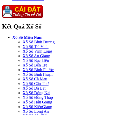
Kết Quả Xổ Số
Xổ Số Miền Nam
Xổ Số Bình Dương
Xổ Số Trà Vinh
Xổ Số Vĩnh Long
Xổ Số An Giang
Xổ Số Bạc Liêu
Xổ Số Bến Tre
Xổ Số Bình Phước
Xổ Số BìnhThuận
Xổ Số Cà Mau
Xổ Số Cần Thơ
Xổ Số Đà Lạt
Xổ Số Đồng Nai
Xổ Số Đồng Tháp
Xổ Số Hậu Giang
Xổ Số KiênGiang
Xổ Số Long An