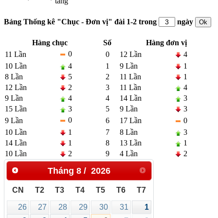
tăng
Bảng Thống kê "Chục - Đơn vị" đài 1-2 trong
ngày
Hàng chục
Số
Hàng đơn vị
0
11 Lần
0
12 Lần
4
10 Lần
4
1
9 Lần
1
8 Lần
5
2
11 Lần
1
12 Lần
2
3
11 Lần
4
9 Lần
4
4
14 Lần
3
15 Lần
3
5
9 Lần
3
0
9 Lần
6
17 Lần
0
10 Lần
1
7
8 Lần
3
14 Lần
1
8
13 Lần
1
10 Lần
2
9
4 Lần
2
Tháng 8
/
2026
CN
T2
T3
T4
T5
T6
T7
26
27
28
29
30
31
1