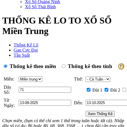
Xổ Số Quảng Ninh
Xổ Số Thái Bình
THỐNG KÊ LO TO XỔ SỐ
Miền Trung
Thống Kê Lô
Gan Cực Đại
Tần Suất
Thống kê theo miền
Thống kê theo tỉnh
Miền:
Thứ:
Dãy
Đài 1
Đài 2
Số:
Từ
Đến:
Ngày:
Chọn miền, (bạn có thể chỉ xem 1 thứ trong tuần hoặc tất cả). Nhập
dãy số (ví dụ: 86 hoặc 86, 68, 368, 3568, …), chọn đài cần truy vấn