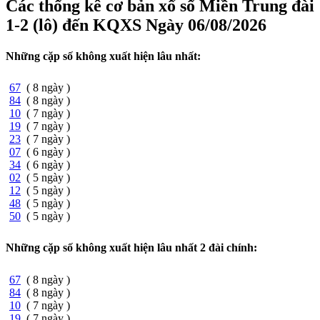
Các thống kê cơ bản xổ số Miền Trung đài
1-2 (lô) đến KQXS Ngày 06/08/2026
Những cặp số không xuất hiện lâu nhất:
67
( 8 ngày )
84
( 8 ngày )
10
( 7 ngày )
19
( 7 ngày )
23
( 7 ngày )
07
( 6 ngày )
34
( 6 ngày )
02
( 5 ngày )
12
( 5 ngày )
48
( 5 ngày )
50
( 5 ngày )
Những cặp số không xuất hiện lâu nhất 2 đài chính:
67
( 8 ngày )
84
( 8 ngày )
10
( 7 ngày )
19
( 7 ngày )