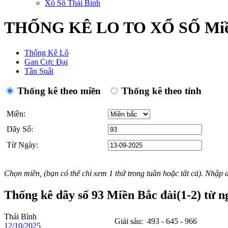
Xổ Số Thái Bình
THỐNG KÊ LO TO XỔ SỐ Miề
Thống Kê Lô
Gan Cực Đại
Tần Suất
Thống kê theo miền
Thống kê theo tỉnh
Miền:
Dãy Số:
Từ Ngày:
Chọn miền, (bạn có thể chỉ xem 1 thứ trong tuần hoặc tất cả). Nhập d
Thống kê dãy số 93 Miền Bắc đài(1-2) từ n
Thái Bình
Giải sáu: 4
93
- 645 - 966
12/10/2025