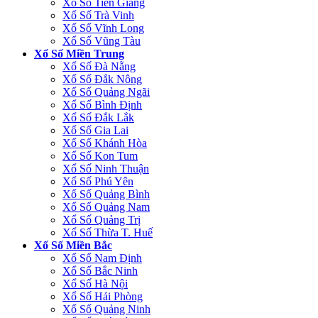
Xổ Số Tiền Giang
Xổ Số Trà Vinh
Xổ Số Vĩnh Long
Xổ Số Vũng Tàu
Xổ Số Miền Trung
Xổ Số Đà Nẵng
Xổ Số Đắk Nông
Xổ Số Quảng Ngãi
Xổ Số Bình Định
Xổ Số Đắk Lắk
Xổ Số Gia Lai
Xổ Số Khánh Hòa
Xổ Số Kon Tum
Xổ Số Ninh Thuận
Xổ Số Phú Yên
Xổ Số Quảng Bình
Xổ Số Quảng Nam
Xổ Số Quảng Trị
Xổ Số Thừa T. Huế
Xổ Số Miền Bắc
Xổ Số Nam Định
Xổ Số Bắc Ninh
Xổ Số Hà Nội
Xổ Số Hải Phòng
Xổ Số Quảng Ninh