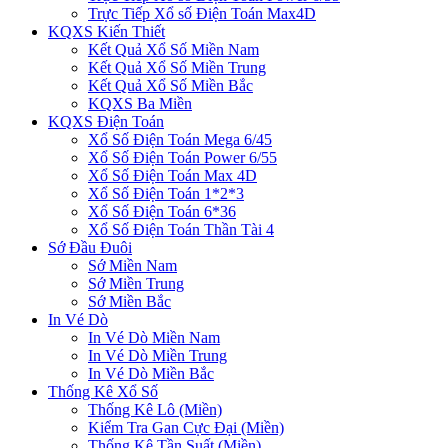
Trực Tiếp Xổ số Điện Toán Max4D
KQXS Kiến Thiết
Kết Quả Xổ Số Miền Nam
Kết Quả Xổ Số Miền Trung
Kết Quả Xổ Số Miền Bắc
KQXS Ba Miền
KQXS Điện Toán
Xổ Số Điện Toán Mega 6/45
Xổ Số Điện Toán Power 6/55
Xổ Số Điện Toán Max 4D
Xổ Số Điện Toán 1*2*3
Xổ Số Điện Toán 6*36
Xổ Số Điện Toán Thần Tài 4
Sớ Đầu Đuôi
Sớ Miền Nam
Sớ Miền Trung
Sớ Miền Bắc
In Vé Dò
In Vé Dò Miền Nam
In Vé Dò Miền Trung
In Vé Dò Miền Bắc
Thống Kê Xổ Số
Thống Kê Lô (Miền)
Kiểm Tra Gan Cực Đại (Miền)
Thống Kê Tần Suất (Miền)