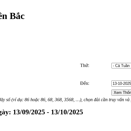
n Bắc
Thứ:
Đến:
ãy số (ví dụ: 86 hoặc 86, 68, 368, 3568, …), chọn đài cần truy vấn và 
gày: 13/09/2025 - 13/10/2025