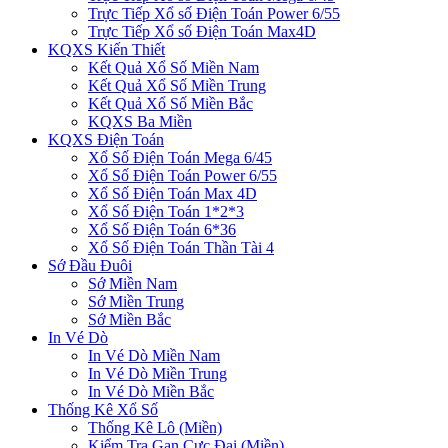
Trực Tiếp Xổ số Điện Toán Power 6/55
Trực Tiếp Xổ số Điện Toán Max4D
KQXS Kiến Thiết
Kết Quả Xổ Số Miền Nam
Kết Quả Xổ Số Miền Trung
Kết Quả Xổ Số Miền Bắc
KQXS Ba Miền
KQXS Điện Toán
Xổ Số Điện Toán Mega 6/45
Xổ Số Điện Toán Power 6/55
Xổ Số Điện Toán Max 4D
Xổ Số Điện Toán 1*2*3
Xổ Số Điện Toán 6*36
Xổ Số Điện Toán Thần Tài 4
Sớ Đầu Đuôi
Sớ Miền Nam
Sớ Miền Trung
Sớ Miền Bắc
In Vé Dò
In Vé Dò Miền Nam
In Vé Dò Miền Trung
In Vé Dò Miền Bắc
Thống Kê Xổ Số
Thống Kê Lô (Miền)
Kiểm Tra Gan Cực Đại (Miền)