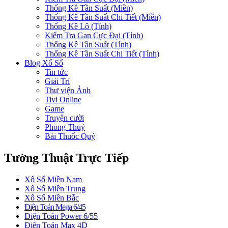
Thống Kê Tần Suất (Miền)
Thống Kê Tần Suất Chi Tiết (Miền)
Thống Kê Lô (Tỉnh)
Kiểm Tra Gan Cực Đại (Tỉnh)
Thống Kê Tần Suất (Tỉnh)
Thống Kê Tần Suất Chi Tiết (Tỉnh)
Blog Xổ Số
Tin tức
Giải Trí
Thư viện Ảnh
Tivi Online
Game
Truyện cười
Phong Thuỷ
Bài Thuốc Quý
Tường Thuật Trực Tiếp
Xổ Số Miền Nam
Xổ Số Miền Trung
Xổ Số Miền Bắc
Điện Toán Mega 6/45
Điện Toán Power 6/55
Điện Toán Max 4D