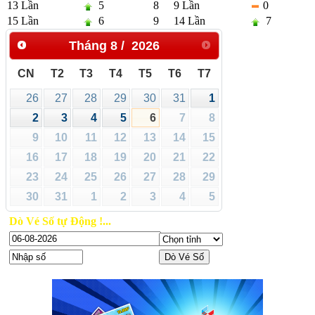
13 Lần
5
8
9 Lần
0
15 Lần
6
9
14 Lần
7
Tháng 8
/
2026
CN
T2
T3
T4
T5
T6
T7
26
27
28
29
30
31
1
2
3
4
5
6
7
8
9
10
11
12
13
14
15
16
17
18
19
20
21
22
23
24
25
26
27
28
29
30
31
1
2
3
4
5
Dò Vé Số tự Động !...