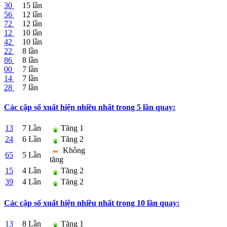
30
15 lần
56
12 lần
72
12 lần
12
10 lần
42
10 lần
22
8 lần
86
8 lần
00
7 lần
14
7 lần
28
7 lần
Các cặp số xuất hiện nhiều nhất trong 5 lần quay:
13
7 Lần
Tăng 1
24
6 Lần
Tăng 2
Không
65
5 Lần
tăng
15
4 Lần
Tăng 2
39
4 Lần
Tăng 2
Các cặp số xuất hiện nhiều nhất trong 10 lần quay:
13
8 Lần
Tăng 1