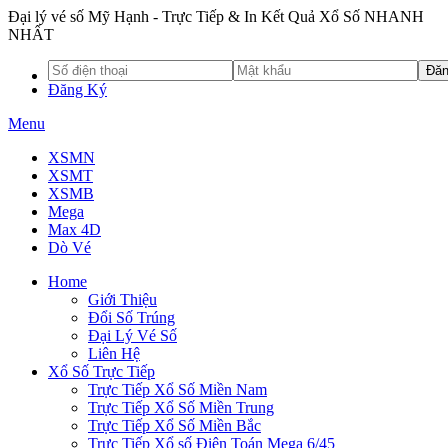
Đại lý vé số Mỹ Hạnh - Trực Tiếp & In Kết Quả Xổ Số NHANH
NHẤT
Đăng Ký
Menu
XSMN
XSMT
XSMB
Mega
Max 4D
Dò Vé
Home
Giới Thiệu
Đổi Số Trúng
Đại Lý Vé Số
Liên Hệ
Xổ Số Trực Tiếp
Trực Tiếp Xổ Số Miền Nam
Trực Tiếp Xổ Số Miền Trung
Trực Tiếp Xổ Số Miền Bắc
Trực Tiếp Xổ số Điện Toán Mega 6/45