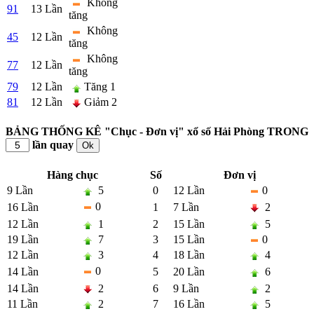
Không
91
13 Lần
tăng
Không
45
12 Lần
tăng
Không
77
12 Lần
tăng
79
12 Lần
Tăng 1
81
12 Lần
Giảm 2
BẢNG THỐNG KÊ "Chục - Đơn vị" xổ số Hải Phòng TRONG
lần quay
Hàng chục
Số
Đơn vị
9 Lần
5
0
12 Lần
0
0
16 Lần
1
7 Lần
2
12 Lần
1
2
15 Lần
5
19 Lần
7
3
15 Lần
0
12 Lần
3
4
18 Lần
4
0
14 Lần
5
20 Lần
6
14 Lần
2
6
9 Lần
2
11 Lần
2
7
16 Lần
5