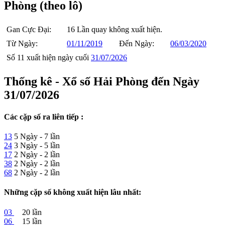
Phòng (theo lô)
Gan Cực Đại:
16 Lần quay không xuất hiện.
Từ Ngày:
01/11/2019
Đến Ngày:
06/03/2020
Số 11 xuất hiện ngày cuối
31/07/2026
Thống kê - Xổ số Hải Phòng đến Ngày
31/07/2026
Các cặp số ra liên tiếp :
13
5 Ngày - 7 lần
24
3 Ngày - 5 lần
17
2 Ngày - 2 lần
38
2 Ngày - 2 lần
68
2 Ngày - 2 lần
Những cặp số không xuất hiện lâu nhất:
03
20 lần
06
15 lần