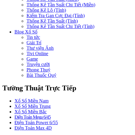
Thống Kê Tần Suất Chi Tiết (Miền)
Thống Kê Lô (Tỉnh)
Kiểm Tra Gan Cực Đại (Tỉnh)
Thống Kê Tần Suất (Tỉnh)
Thống Kê Tần Suất Chi Tiết (Tỉnh)
Blog Xổ Số
Tin tức
Giải Trí
Thư viện Ảnh
Tivi Online
Game
Truyện cười
Phong Thuỷ
Bài Thuốc Quý
Tường Thuật Trực Tiếp
Xổ Số Miền Nam
Xổ Số Miền Trung
Xổ Số Miền Bắc
Điện Toán Mega 6/45
Điện Toán Power 6/55
Điện Toán Max 4D