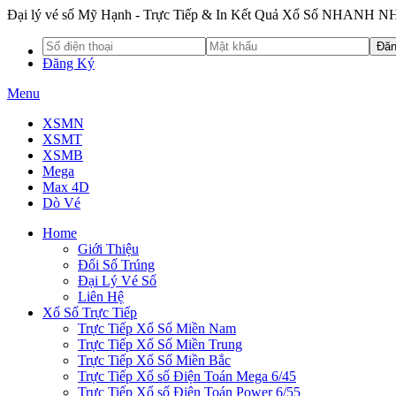
Đại lý vé số Mỹ Hạnh - Trực Tiếp & In Kết Quả Xổ Số NHANH 
Đăng Ký
Menu
XSMN
XSMT
XSMB
Mega
Max 4D
Dò Vé
Home
Giới Thiệu
Đổi Số Trúng
Đại Lý Vé Số
Liên Hệ
Xổ Số Trực Tiếp
Trực Tiếp Xổ Số Miền Nam
Trực Tiếp Xổ Số Miền Trung
Trực Tiếp Xổ Số Miền Bắc
Trực Tiếp Xổ số Điện Toán Mega 6/45
Trực Tiếp Xổ số Điện Toán Power 6/55