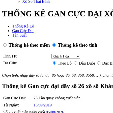
Xổ Số Thái Bình
THỐNG KÊ GAN CỰC ĐẠI XỔ
Thống Kê Lô
Gan Cực Đại
Tần Suất
Thống kê theo miền
Thống kê theo tỉnh
Tỉnh/TP:
Tra Cứu:
Theo Lô
Đầu Đuôi
Đặc Bi
Chọn tỉnh, nhập dãy số (ví dụ: 86 hoặc 86, 68, 368, 3568, …), chọn t
Thống kê Gan cực đại dãy số 26 xổ số Khán
Gan Cực Đại:
25 Lần quay không xuất hiện.
Từ Ngày:
15/09/2019
Số 26 xuất hiện ngày cuối
05/08/2026