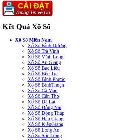
Kết Quả Xổ Số
Xổ Số Miền Nam
Xổ Số Bình Dương
Xổ Số Trà Vinh
Xổ Số Vĩnh Long
Xổ Số An Giang
Xổ Số Bạc Liêu
Xổ Số Bến Tre
Xổ Số Bình Phước
Xổ Số BìnhThuận
Xổ Số Cà Mau
Xổ Số Cần Thơ
Xổ Số Đà Lạt
Xổ Số Đồng Nai
Xổ Số Đồng Tháp
Xổ Số Hậu Giang
Xổ Số KiênGiang
Xổ Số Long An
Xổ Số Sóc Trăng