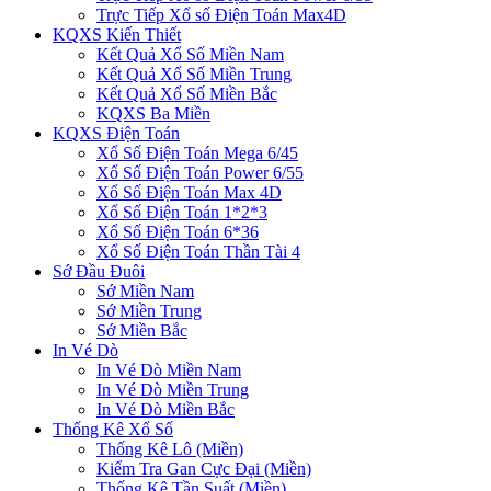
Trực Tiếp Xổ số Điện Toán Max4D
KQXS Kiến Thiết
Kết Quả Xổ Số Miền Nam
Kết Quả Xổ Số Miền Trung
Kết Quả Xổ Số Miền Bắc
KQXS Ba Miền
KQXS Điện Toán
Xổ Số Điện Toán Mega 6/45
Xổ Số Điện Toán Power 6/55
Xổ Số Điện Toán Max 4D
Xổ Số Điện Toán 1*2*3
Xổ Số Điện Toán 6*36
Xổ Số Điện Toán Thần Tài 4
Sớ Đầu Đuôi
Sớ Miền Nam
Sớ Miền Trung
Sớ Miền Bắc
In Vé Dò
In Vé Dò Miền Nam
In Vé Dò Miền Trung
In Vé Dò Miền Bắc
Thống Kê Xổ Số
Thống Kê Lô (Miền)
Kiểm Tra Gan Cực Đại (Miền)
Thống Kê Tần Suất (Miền)