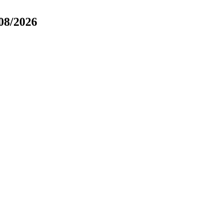
08/2026