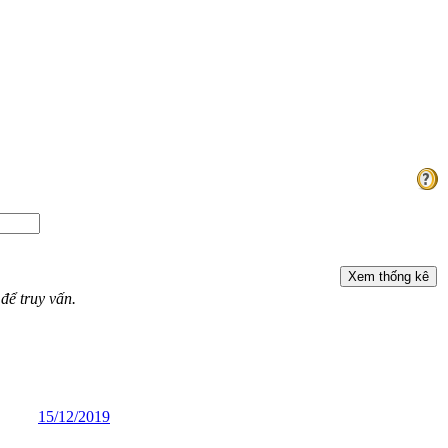
để truy vấn.
15/12/2019