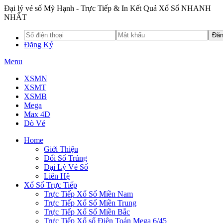
Đại lý vé số Mỹ Hạnh - Trực Tiếp & In Kết Quả Xổ Số NHANH
NHẤT
Đăng Ký
Menu
XSMN
XSMT
XSMB
Mega
Max 4D
Dò Vé
Home
Giới Thiệu
Đổi Số Trúng
Đại Lý Vé Số
Liên Hệ
Xổ Số Trực Tiếp
Trực Tiếp Xổ Số Miền Nam
Trực Tiếp Xổ Số Miền Trung
Trực Tiếp Xổ Số Miền Bắc
Trực Tiếp Xổ số Điện Toán Mega 6/45