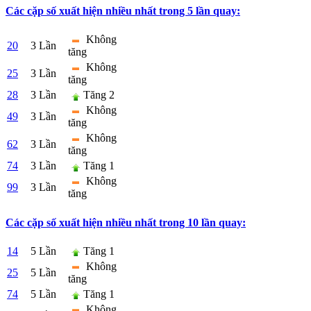
Các cặp số xuất hiện nhiều nhất trong 5 lần quay:
Không
20
3 Lần
tăng
Không
25
3 Lần
tăng
28
3 Lần
Tăng 2
Không
49
3 Lần
tăng
Không
62
3 Lần
tăng
74
3 Lần
Tăng 1
Không
99
3 Lần
tăng
Các cặp số xuất hiện nhiều nhất trong 10 lần quay:
14
5 Lần
Tăng 1
Không
25
5 Lần
tăng
74
5 Lần
Tăng 1
Không