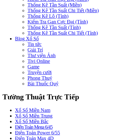
Thống Kê Tần Suất (Miền)
Thống Kê Tần Suất Chi Tiết (Miền)
Thống Kê Lô (Tỉnh)
Kiểm Tra Gan Cực Đại (Tỉnh)
Thống Kê Tần Suất (Tỉnh)
Thống Kê Tần Suất Chi Tiết (Tỉnh)
Blog Xổ Số
Tin tức
Giải Trí
Thư viện Ảnh
Tivi Online
Game
Truyện cười
Phong Thuỷ
Bài Thuốc Quý
Tường Thuật Trực Tiếp
Xổ Số Miền Nam
Xổ Số Miền Trung
Xổ Số Miền Bắc
Điện Toán Mega 6/45
Điện Toán Power 6/55
Điện Toán Max 4D