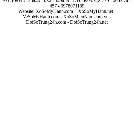
ĐT: (08)3 7125443 - 086 2549459 - DĐ: 0903.378.779 - 0903 742
457 - 0978071189
Website: XoSoMyHanh.com - XoSoMyHanh.net -
VeSoMyHanh.com - XoSoMienNam.com.vn -
DoiSoTrung24h.com - DoiSoTrung24h.net