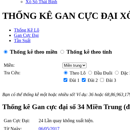
Xổ Số Thái Bình
THỐNG KÊ GAN CỰC ĐẠI XỔ 
Thống Kê Lô
Gan Cực Đại
Tần Suất
Thống kê theo miền
Thống kê theo tỉnh
Miền:
Tra Cứu:
Theo Lô
Đầu Đuôi
Đặc 
Đài 1
Đài 2
Đài 3
Bạn có thể thống kê một hoặc nhiều số! Ví dụ: 36 hoặc 68,86,963,1798
Thống kê Gan cực đại số 34 Miền Trung (đài
Gan Cực Đại:
24 Lần quay không xuất hiện.
Từ Ngày:
06/05/2017