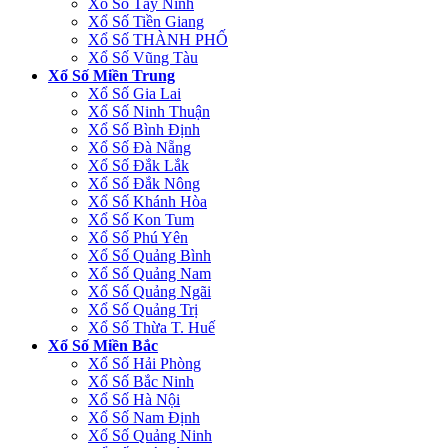
Xổ Số Tây Ninh
Xổ Số Tiền Giang
Xổ Số THÀNH PHỐ
Xổ Số Vũng Tàu
Xổ Số Miền Trung
Xổ Số Gia Lai
Xổ Số Ninh Thuận
Xổ Số Bình Định
Xổ Số Đà Nẵng
Xổ Số Đắk Lắk
Xổ Số Đắk Nông
Xổ Số Khánh Hòa
Xổ Số Kon Tum
Xổ Số Phú Yên
Xổ Số Quảng Bình
Xổ Số Quảng Nam
Xổ Số Quảng Ngãi
Xổ Số Quảng Trị
Xổ Số Thừa T. Huế
Xổ Số Miền Bắc
Xổ Số Hải Phòng
Xổ Số Bắc Ninh
Xổ Số Hà Nội
Xổ Số Nam Định
Xổ Số Quảng Ninh