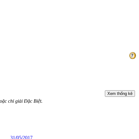
oặc chỉ giải Đặc Biệt.
31/05/2017