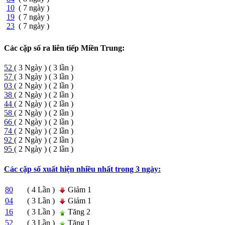
10
( 7 ngày )
19
( 7 ngày )
23
( 7 ngày )
Các cặp số ra liên tiếp Miền Trung:
52
( 3 Ngày ) ( 3 lần )
57
( 3 Ngày ) ( 3 lần )
03
( 2 Ngày ) ( 2 lần )
38
( 2 Ngày ) ( 2 lần )
44
( 2 Ngày ) ( 2 lần )
58
( 2 Ngày ) ( 2 lần )
66
( 2 Ngày ) ( 2 lần )
74
( 2 Ngày ) ( 2 lần )
92
( 2 Ngày ) ( 2 lần )
95
( 2 Ngày ) ( 2 lần )
Các cặp số xuất hiện nhiều nhất trong 3 ngày:
80
( 4 Lần )
Giảm 1
04
( 3 Lần )
Giảm 1
16
( 3 Lần )
Tăng 2
52
( 3 Lần )
Tăng 1