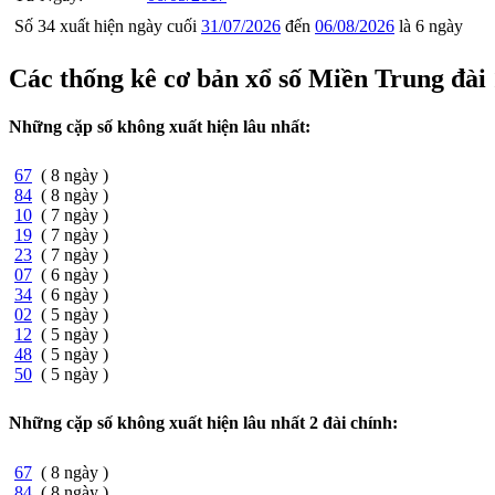
Số 34 xuất hiện ngày cuối
31/07/2026
đến
06/08/2026
là 6 ngày
Các thống kê cơ bản xổ số Miền Trung đài
Những cặp số không xuất hiện lâu nhất:
67
( 8 ngày )
84
( 8 ngày )
10
( 7 ngày )
19
( 7 ngày )
23
( 7 ngày )
07
( 6 ngày )
34
( 6 ngày )
02
( 5 ngày )
12
( 5 ngày )
48
( 5 ngày )
50
( 5 ngày )
Những cặp số không xuất hiện lâu nhất 2 đài chính:
67
( 8 ngày )
84
( 8 ngày )